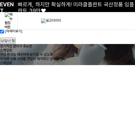
빠른
상담신청
EVEN
빠르게, 하지만 확실하게! 미라클플란트 국산정품 임플
이름
T
란트 39만❤️
연락처
개인정보처리방침
및 이용약관
[자세히보기]
상담신청
정기적인 관리가 중요한
스케일링
구강 환경을 깨끗하게 유지할 수 있도록
치아와 잇몸 상태를 면밀히 파악하고 관리합니다.
스케일링