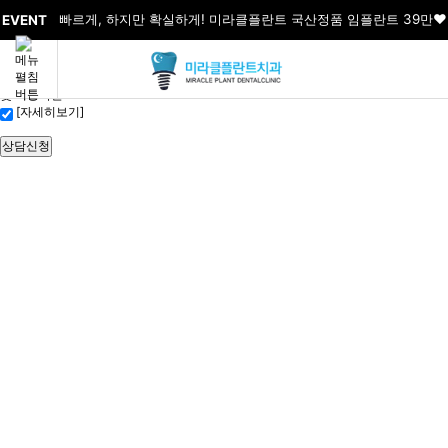
빠른
상담신청
빠르게, 하지만 확실하게! 미라클플란트 국산정품 임플란트 39만❤️
EVENT
이름
연락처
개인정보처리방침
및 이용약관
[자세히보기]
상담신청
MIRACLE PLANT DENTAL CLINIC
커뮤니티
내 치아처럼 세심하게 치료하는 미라클플란트치과의원입니다.